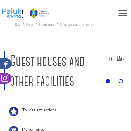
Home
Places
Accomodations
Guest houses and other facilities
Guest houses and
Lista
Map
other facilities
Tourist attractions
Monuments