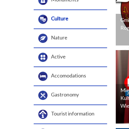
Culture
Gmi
Rog
Nature
Active
Accomodations
Mie
Gastronomy
Kul
Wie
Tourist information