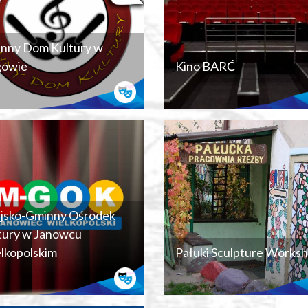
nny Dom Kultury w
owie
Kino BARĆ
jsko-Gminny Ośrodek
tury w Janowcu
lkopolskim
Pałuki Sculpture Works