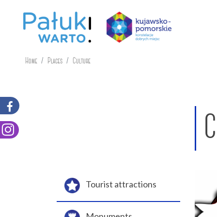
Home
Places
Culture
C
Tourist attractions
Monuments