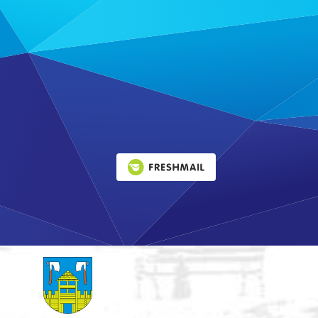
Leaflet
|
©
OpenStreetMap
contributors