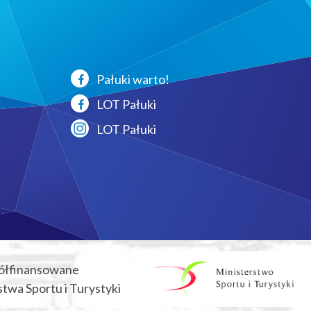
Pałuki warto!
LOT Pałuki
LOT Pałuki
ółfinansowane
twa Sportu i Turystyki