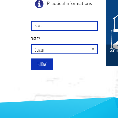
Practical informations
sort by
Żni
Show
+
−