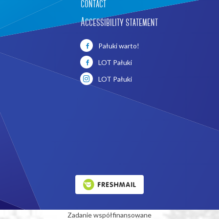
contact
Accessibility statement
Pałuki warto!
LOT Pałuki
LOT Pałuki
Zadanie współfinansowane