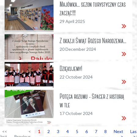
Majówka... sezon turystyczny czas
zacząć‼
29 April 2025
Z okazji Świąt Bożego Narodzenia...
20 December 2024
Dziękujemy!
22 October 2024
Potęga rozumu - Spacer z historią
w tle
17 October 2024
<<
<
1
2
3
4
5
6
7
8
Next
Las
First
Previous
>
>