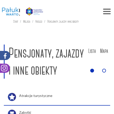
Start
Miejsca
Noclegi
Pensjonaty, zajazdy i inne obiekty
Pensjonaty, zajazdy
Lista
Mapa
i inne obiekty
Atrakcje turystyczne
Zabytki