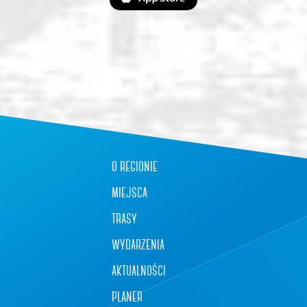
o regionie
miejsca
trasy
wydarzenia
aktualności
planer