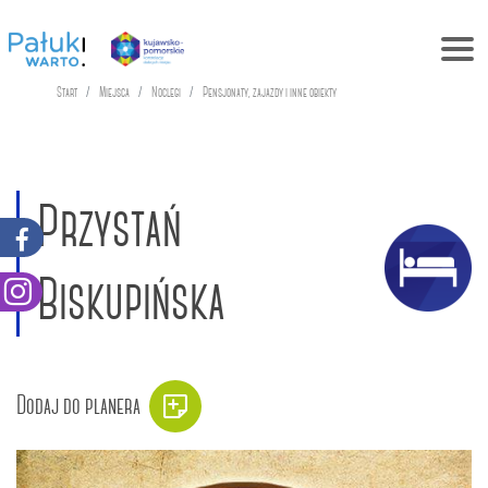
Start
Miejsca
Noclegi
Pensjonaty, zajazdy i inne obiekty
Przystań
Biskupińska
Dodaj do planera