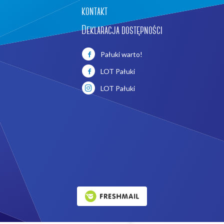
kontakt
Deklaracja dostępności
Pałuki warto!
LOT Pałuki
LOT Pałuki