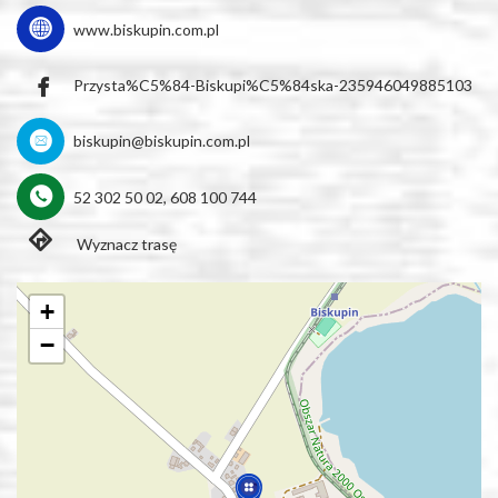
www.biskupin.com.pl
Przysta%C5%84-Biskupi%C5%84ska-235946049885103
biskupin@biskupin.com.pl
52 302 50 02, 608 100 744
Wyznacz trasę
+
−