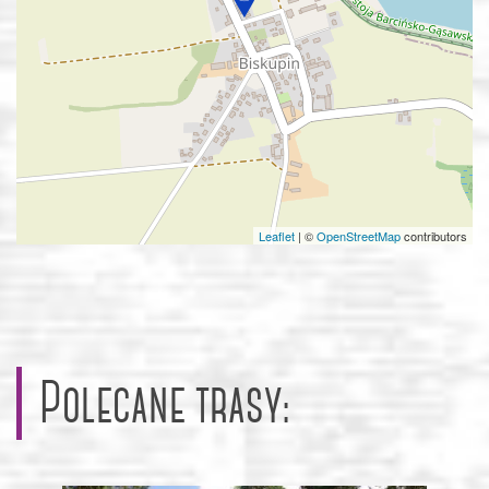
Leaflet
|
©
OpenStreetMap
contributors
Polecane trasy: