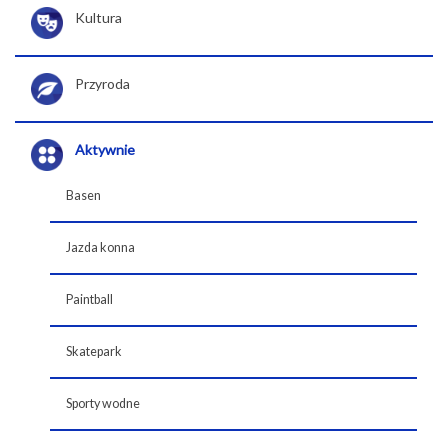
Kultura
Przyroda
Aktywnie
Basen
Jazda konna
Paintball
Skatepark
Sporty wodne