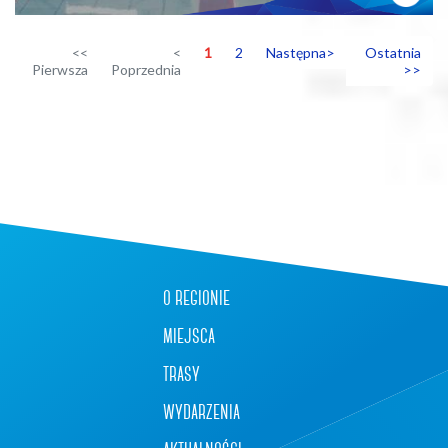
<<
<
1
2
Następna>
Ostatnia
Pierwsza
Poprzednia
>>
+
−
o regionie
miejsca
trasy
wydarzenia