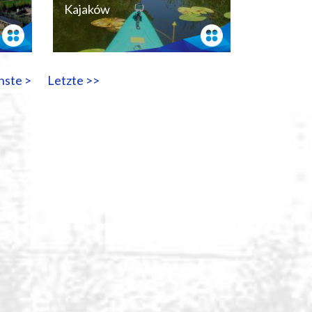
Kajaków
hste >
Letzte >>