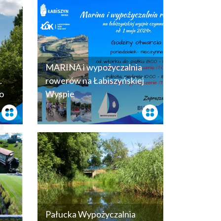
MARINA i wypożyczalnia
.
rowerów na Łabiszyńskiej
o
Wyspie
Pałucka Wypożyczalnia