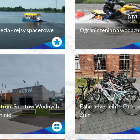
ezia - rejsy spacerowe
Ograniczenia na wodach
trum Sportów Wodnych
Fahrradverleih in Cukro
ninie
Żnin