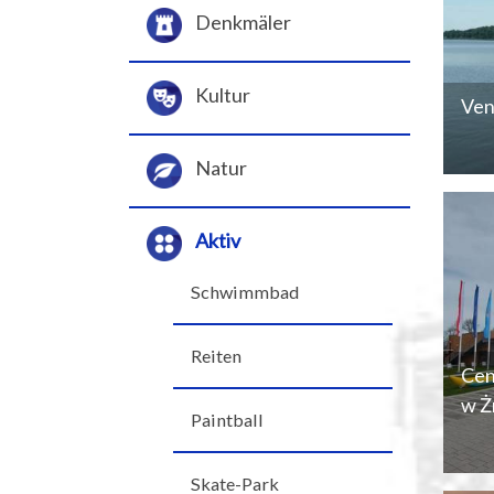
Denkmäler
Kultur
Ven
Natur
Aktiv
Schwimmbad
Reiten
Cen
w Ż
Paintball
Skate-Park