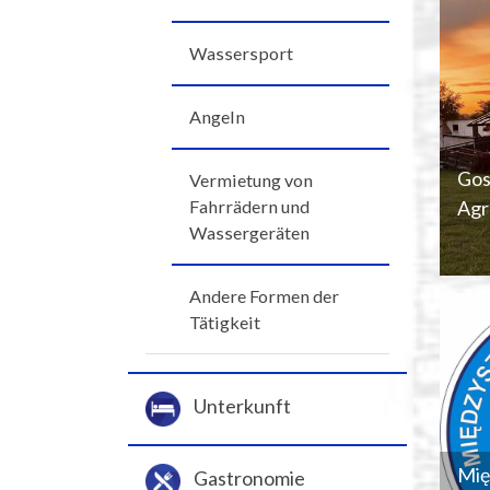
Wassersport
Angeln
Gos
Vermietung von
Agr
Fahrrädern und
Wassergeräten
Andere Formen der
Tätigkeit
Unterkunft
Mię
Gastronomie