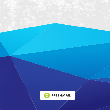
Leaflet
|
©
OpenStreetMap
contributors