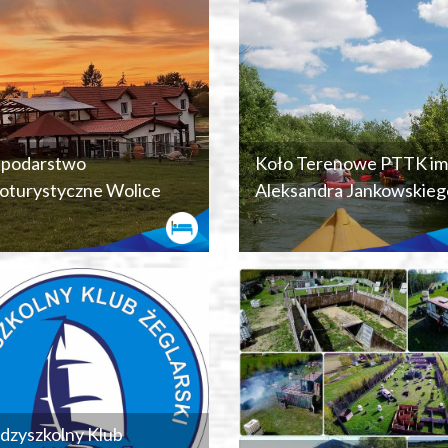
podarstwo
Koło Terenowe PTTK im
oturystyczne Wolice
Aleksandra Jankowskieg
dzyszkolny Klub