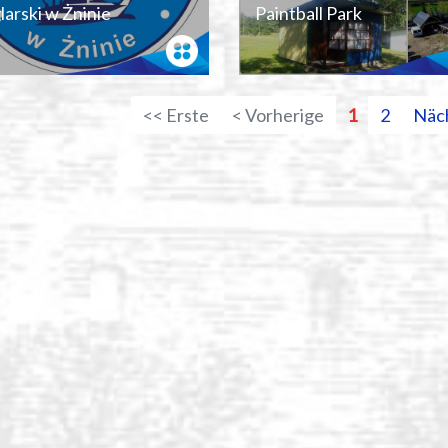
larski w Żninie
Paintball Park
<< Erste
< Vorherige
1
2
Näc