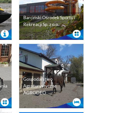
Barciński Ośrodek Sportu i
Rekreacji Sp. z o.o.
Gospodarstwo
wnia
Agroturystyczne
AGRODEO