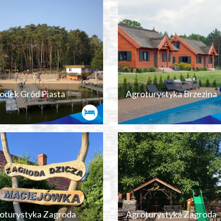
odek Gród Piasta
Agroturystyka Brzezina
oturystyka Zagroda
Agroturystyka Zagroda