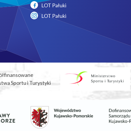
LOT Pałuki
LOT Pałuki
ółfinansowane
twa Sportu i Turystyki