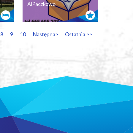
AlPaczkowo
8
9
10
Następna>
Ostatnia >>