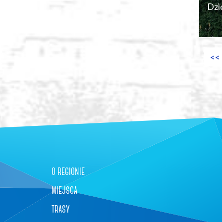
Dzi
<<
+
−
o regionie
miejsca
trasy