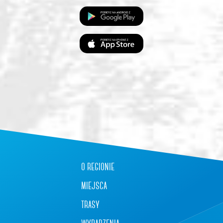
o regionie
miejsca
trasy
wydarzenia