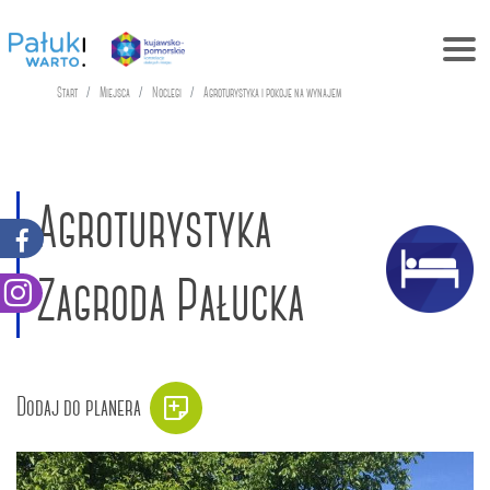
Start
Miejsca
Noclegi
Agroturystyka i pokoje na wynajem
Agroturystyka
Zagroda Pałucka
Dodaj do planera