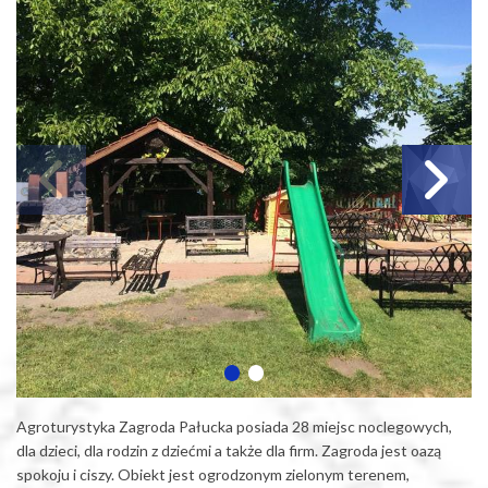
Agroturystyka Zagroda Pałucka posiada 28 miejsc noclegowych,
dla dzieci, dla rodzin z dziećmi a także dla firm. Zagroda jest oazą
spokoju i ciszy. Obiekt jest ogrodzonym zielonym terenem,