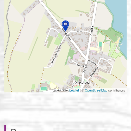
Leaflet
|
©
OpenStreetMap
contributors