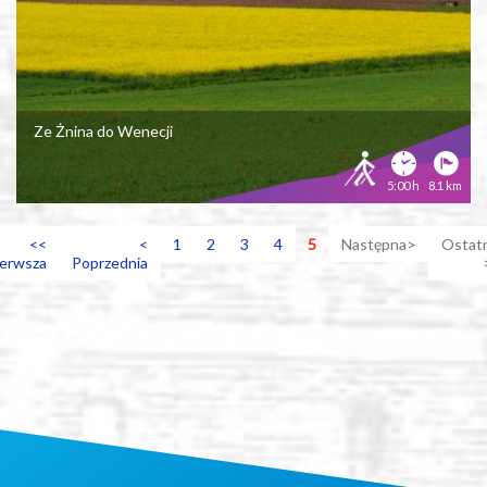
Ze Żnina do Wenecji
5:00 h
8.1 km
<<
<
1
2
3
4
5
Następna>
Ostatn
ierwsza
Poprzednia
+
−