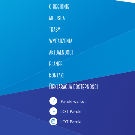
o regionie
miejsca
trasy
wydarzenia
aktualności
planer
kontakt
Deklaracja dostępności
Leaflet
|
©
OpenStreetMap
contributors
Pałuki warto!
LOT Pałuki
LOT Pałuki