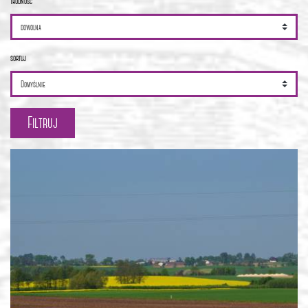
trudność
sortuj
Filtruj