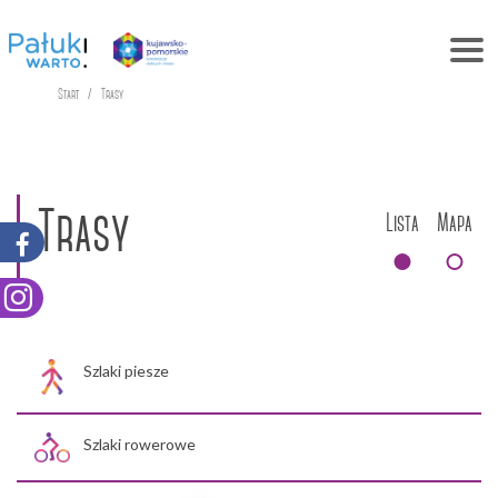
Start
Trasy
Trasy
Lista
Mapa
Szlaki piesze
Szlaki rowerowe