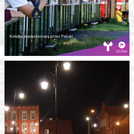
Kolejką wąskotorową przez Pałuki
12.2 km