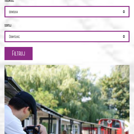
trudność
sortuj
Filtruj