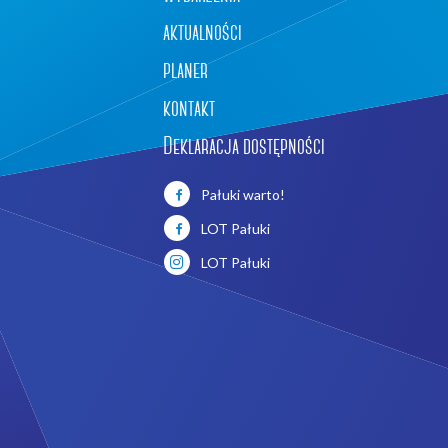
aktualności
planer
kontakt
Deklaracja dostępności
Leaflet
|
©
OpenStreetMap
contributors
Pałuki warto!
LOT Pałuki
LOT Pałuki