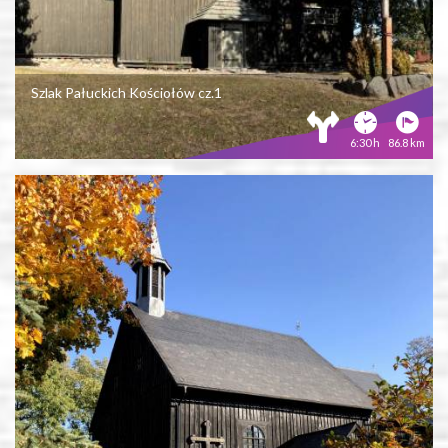
Szlak Pałuckich Kościołów cz.1
6:30 h
86.8 km