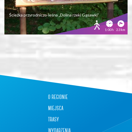
Ścieżka przyrodniczo-leśna „Dolina rzeki Gąsawki”
1:00 h
2.3 km
+
−
o regionie
miejsca
trasy
wydarzenia