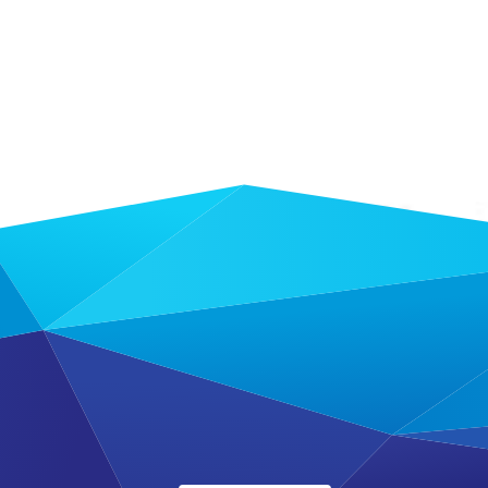
Leaflet
|
©
OpenStreetMap
contributors