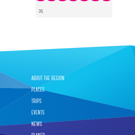
31
about the region
places
trips
events
news