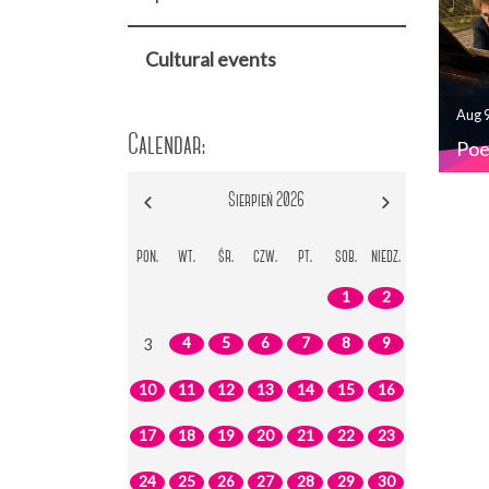
Cultural events
Aug 9
Calendar:
Poe
Sierpień 2026
+
pon.
wt.
śr.
czw.
pt.
sob.
niedz.
−
1
2
4
5
6
7
8
9
3
10
11
12
13
14
15
16
17
18
19
20
21
22
23
24
25
26
27
28
29
30