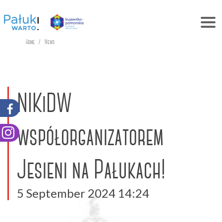
Home
News
NIKiDW
współorganizatorem
Jesieni na Pałukach!
5 September 2024 14:24