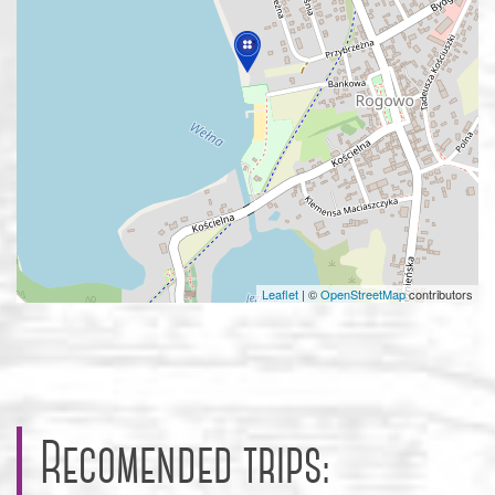
Leaflet
|
©
OpenStreetMap
contributors
Recomended trips: