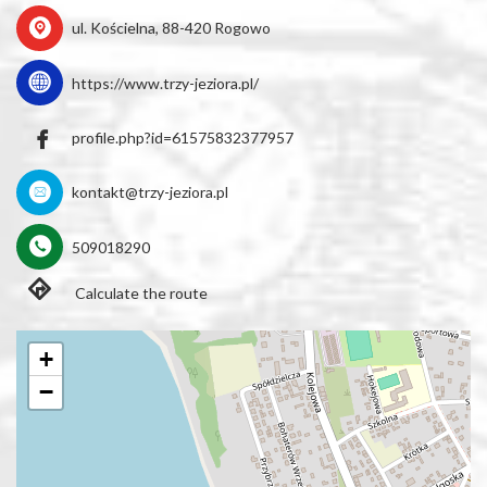
ul. Kościelna, 88-420 Rogowo
https://www.trzy-jeziora.pl/
profile.php?id=61575832377957
kontakt@trzy-jeziora.pl
509018290
Calculate the route
+
−