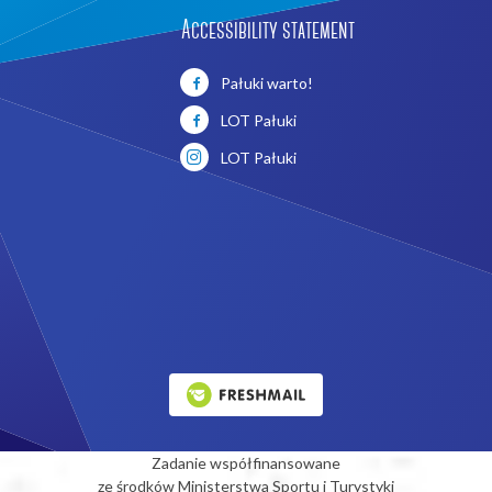
Accessibility statement
Pałuki warto!
LOT Pałuki
LOT Pałuki
Zadanie współfinansowane
ze środków Ministerstwa Sportu i Turystyki