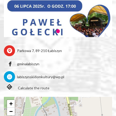
Parkowa 7, 89-210 Łabiszyn
gminalabiszyn
labiszynskidomkultury@wp.pl
Calculate the route
+
−