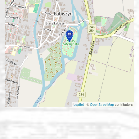
Leaflet
|
©
OpenStreetMap
contributors