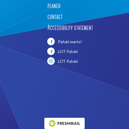
planer
contact
Accessibility statement
Pałuki warto!
LOT Pałuki
LOT Pałuki