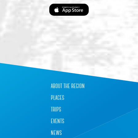
about the region
places
trips
events
news