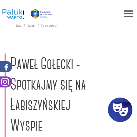
Home
Events
Entertainment
Paweł Gołecki -
Spotkajmy się na
Łabiszyńskiej
Wyspie