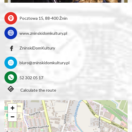
Pocztowa 15, 88-400 Żnin
www.zninskidomkultury.pl
ZninskiDomKultury
biuro@zninskidomkultury.pl
52 302 05 17
Calculate the route
+
−