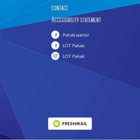
contact
Accessibility statement
Pałuki warto!
LOT Pałuki
LOT Pałuki