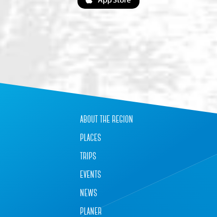
about the region
places
trips
events
news
planer