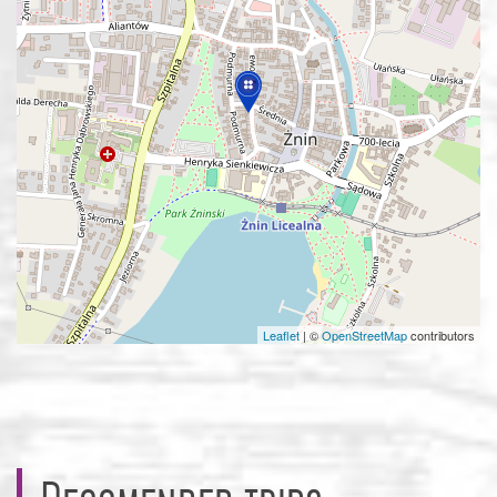
Leaflet
|
©
OpenStreetMap
contributors