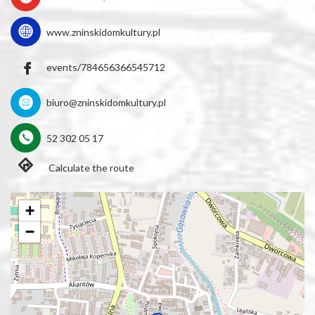
www.zninskidomkultury.pl
events/784656366545712
biuro@zninskidomkultury.pl
52 302 05 17
Calculate the route
+
−