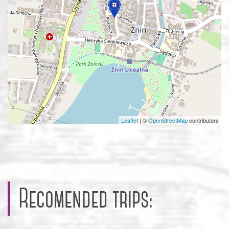
Leaflet
|
©
OpenStreetMap
contributors
Recomended trips: