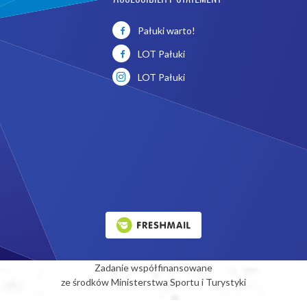
Pałuki warto!
LOT Pałuki
LOT Pałuki
Zadanie współfinansowane
ze środków Ministerstwa Sportu i Turystyki