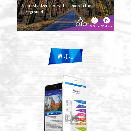
A forest adventure with manors in the
background
City
3:00 h
31.4 km
Więcej