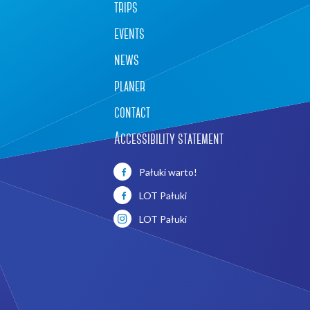
trips
events
news
planer
contact
Accessibility statement
Pałuki warto!
LOT Pałuki
LOT Pałuki