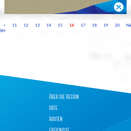
<
11
12
13
14
15
16
17
18
19
20
Nä
ige
+
−
über die region
orte
routen
ereignisse