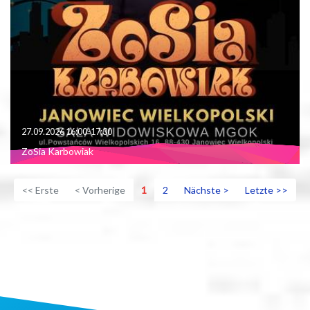
27.09.2026 16:00-17:30
ZoSia Karbowiak
<< Erste
< Vorherige
1
2
Nächste >
Letzte >>
+
−