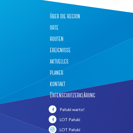
über die region
orte
routen
ereignisse
aktuelles
planer
kontakt
Datenschutzerklärung
Leaflet
|
©
OpenStreetMap
contributors
Pałuki warto!
LOT Pałuki
LOT Pałuki