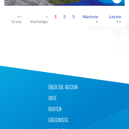
<<
<
1
2
3
Nächste
Letzte
Erste
Vorherige
>
>>
+
−
über die region
orte
routen
ereignisse