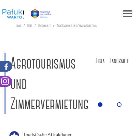
Home
Orte
Unterkunft
Agrotourismus und Zimmervermietung
Agrotourismus
Lista
Landkarte
und
Zimmervermietung
Touristische Attraktionen