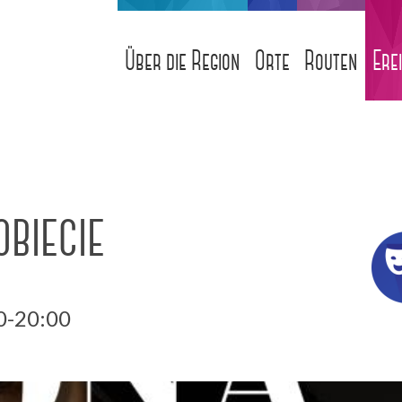
Über die Region
Orte
Routen
Ere
biecie
0-20:00