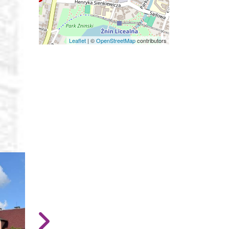
Leaflet
|
©
OpenStreetMap
contributors