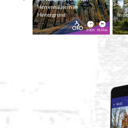
Herrenhäusern im
Hintergrund
In d
3:00 h
31.4 km