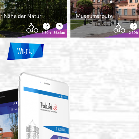
er Nähe der Natur
Museumsroute
3:30 h
36.6 km
2:30 h
Więcej