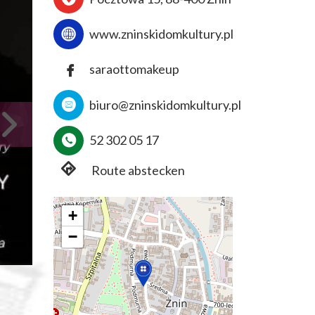
www.zninskidomkultury.pl
saraottomakeup
biuro@zninskidomkultury.pl
52 302 05 17
Route abstecken
+
−