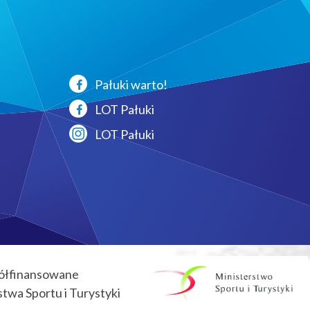
Pałuki warto!
LOT Pałuki
LOT Pałuki
ółfinansowane
twa Sportu i Turystyki