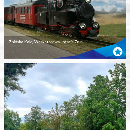
Żnińska Kolej Wąskotorowa - stacja Żnin