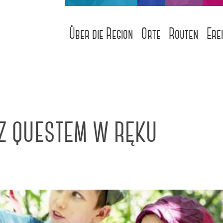
Über die Region
Orte
Routen
Ere
 z questem w ręku