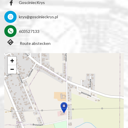
GosciniecKrys
krys@goscinieckrys.pl
603527133
Route abstecken
+
−