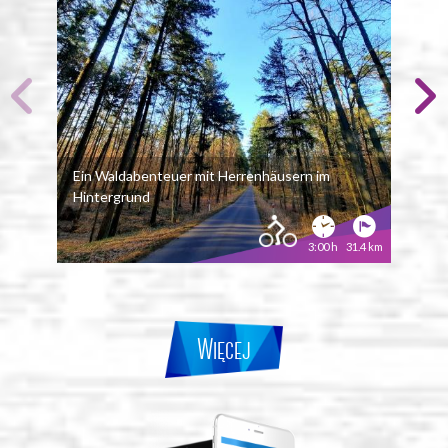
Ein Waldabenteuer mit Herrenhäusern im
Hintergrund
In d
3:00 h
31.4 km
Więcej