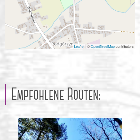
Leaflet
|
©
OpenStreetMap
contributors
Empfohlene Routen: