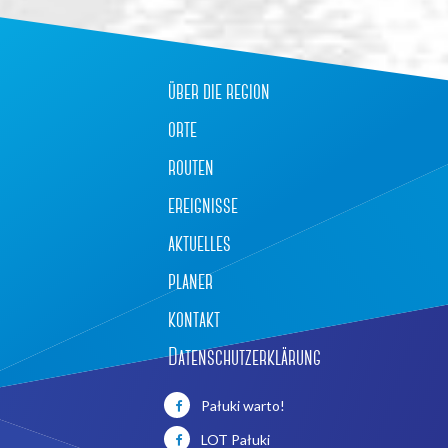
über die region
orte
routen
ereignisse
aktuelles
planer
kontakt
Datenschutzerklärung
Pałuki warto!
LOT Pałuki