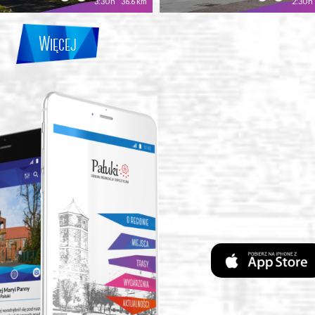
3:30 h
36.6 km
2:30 h
Więcej