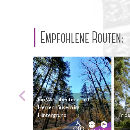
Empfohlene Routen:
Ein Waldabenteuer mit
Herrenhäusern im
Hintergrund
In d