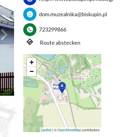
dom.muzealnika@biskupin.pl
723299866
Route abstecken
+
−
Leaflet
|
©
OpenStreetMap
contributors