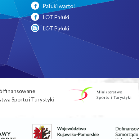
Pałuki warto!
LOT Pałuki
LOT Pałuki
ółfinansowane
twa Sportu i Turystyki