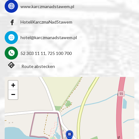
www.karczmanadstawem.pl
HoteliKarczmaNadStawem
hotel@karczmanadstawem.pl
52 303 11 11, 725 100 700
Route abstecken
+
−