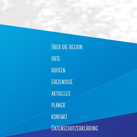
über die region
orte
routen
ereignisse
aktuelles
planer
kontakt
Datenschutzerklärung