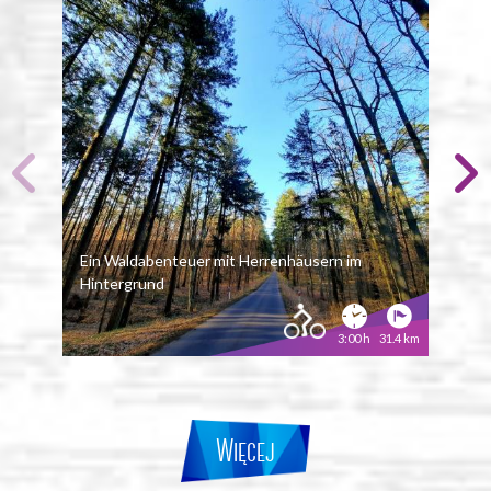
Ein Waldabenteuer mit Herrenhäusern im
Hintergrund
In d
3:00 h
31.4 km
Więcej