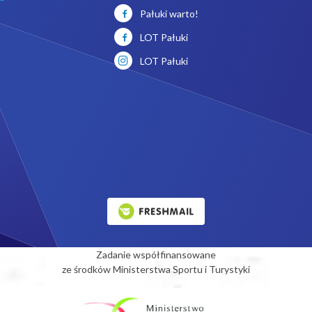
Pałuki warto!
LOT Pałuki
LOT Pałuki
Zadanie współfinansowane
ze środków Ministerstwa Sportu i Turystyki