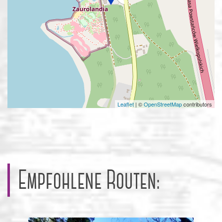
Leaflet
|
©
OpenStreetMap
contributors
Empfohlene Routen: