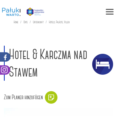
Home
Orte
Unterkunft
Hotels, Paläste, Villen
Hotel & Karczma nad
Stawem
Zum Planer hinzufügen