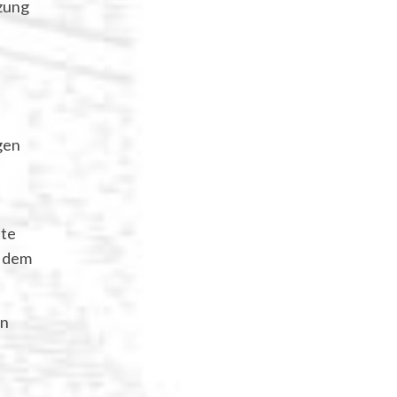
uzung
gen
tte
n dem
en