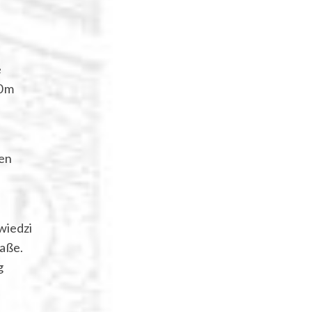
e
0 m
ten
wiedzi
raße.
g