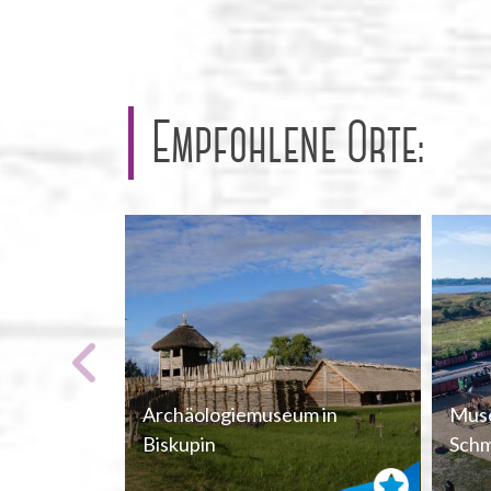
Empfohlene Orte:
Archäologiemuseum in
Mus
Biskupin
Schm