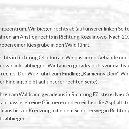
gszentrum. Wir biegen rechts ab (auf unserer linken Seit
ahren am Anstieg rechts in Richtung Rozalinowo. Nach 20
 neben einer Kiesgrube in den Wald führt.
echts in Richtung Obudno ab. Wir passieren Gebäude und
 wir links abbiegen. Wir fahren geradeaus bis zur nächs
r rechts. Der Weg führt zum Findling „Kamienny Dom“. Wir
 Findling bleibt auf unserer rechten Seite).
hren am Waldrand geradeaus in Richtung Försterei Niedź
 ab, passieren eine Gärtnerei und erreichen die Asphaltst
adeaus bis zur Kreuzung mit einem Schotterweg in Richtun
ts abbiegen.