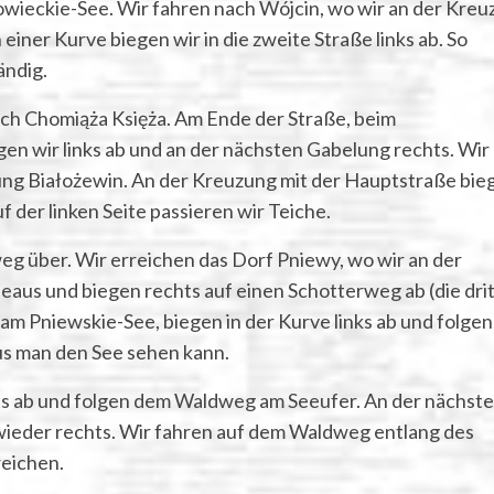
rowieckie-See. Wir fahren nach Wójcin, wo wir an der Kre
einer Kurve biegen wir in die zweite Straße links ab. So
ändig.
ach Chomiąża Księża. Am Ende der Straße, beim
n wir links ab und an der nächsten Gabelung rechts. Wir
tung Białożewin. An der Kreuzung mit der Hauptstraße bie
f der linken Seite passieren wir Teiche.
eg über. Wir erreichen das Dorf Pniewy, wo wir an der
eaus und biegen rechts auf einen Schotterweg ab (die dri
am Pniewskie-See, biegen in der Kurve links ab und folge
us man den See sehen kann.
ts ab und folgen dem Waldweg am Seeufer. An der nächst
 wieder rechts. Wir fahren auf dem Waldweg entlang des
reichen.