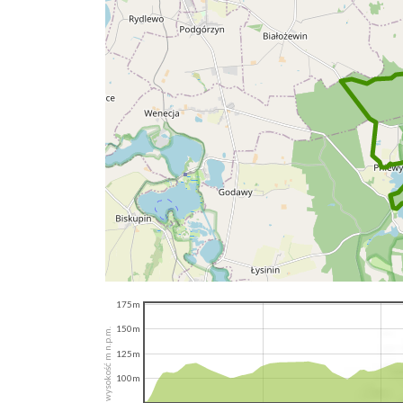
175m
150m
wysokość m n.p.m.
125m
100m