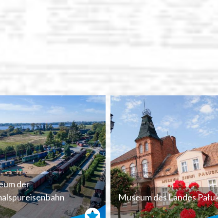
eum der
alspureisenbahn
Museum des Landes Pałuk