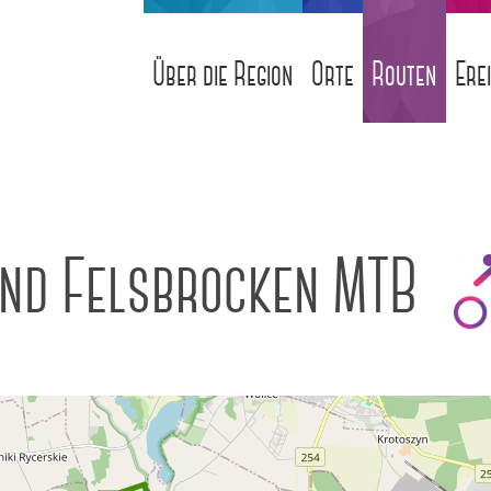
Über die Region
Orte
Routen
Ere
und Felsbrocken MTB