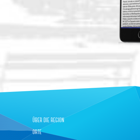
über die region
orte