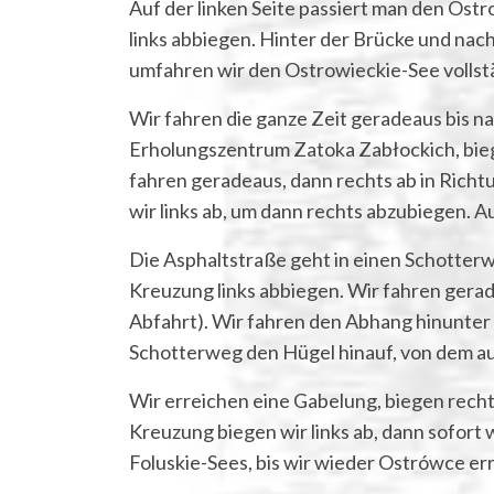
Auf der linken Seite passiert man den Ost
links abbiegen. Hinter der Brücke und nach 
umfahren wir den Ostrowieckie-See vollst
Wir fahren die ganze Zeit geradeaus bis n
Erholungszentrum Zatoka Zabłockich, biege
fahren geradeaus, dann rechts ab in Rich
wir links ab, um dann rechts abzubiegen. Au
Die Asphaltstraße geht in einen Schotterw
Kreuzung links abbiegen. Wir fahren gerad
Abfahrt). Wir fahren den Abhang hinunter 
Schotterweg den Hügel hinauf, von dem a
Wir erreichen eine Gabelung, biegen rech
Kreuzung biegen wir links ab, dann sofort
Foluskie-Sees, bis wir wieder Ostrówce er