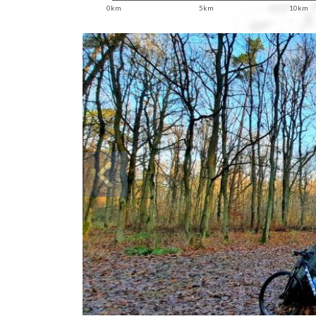
0km
5km
10km