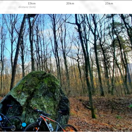
15km
20km
25km
distanz (km)