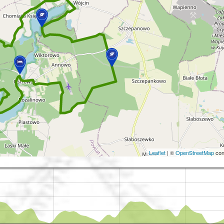
Leaflet
|
©
OpenStreetMap
con