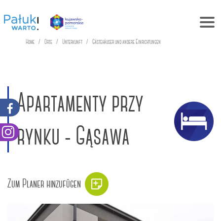
Home
Orte
Unterkunft
Gästehäuser und andere Einrichtungen
Apartamenty przy
rynku - Gąsawa
Zum Planer hinzufügen