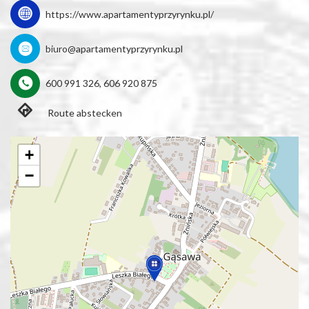
https://www.apartamentyprzyrynku.pl/
biuro@apartamentyprzyrynku.pl
600 991 326, 606 920 875
Route abstecken
+
−