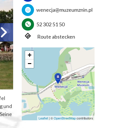
wenecja@muzeumznin.pl
52 302 51 50
Route abstecken
+
−
fel
rg und
 Seine
Leaflet
|
©
OpenStreetMap
contributors