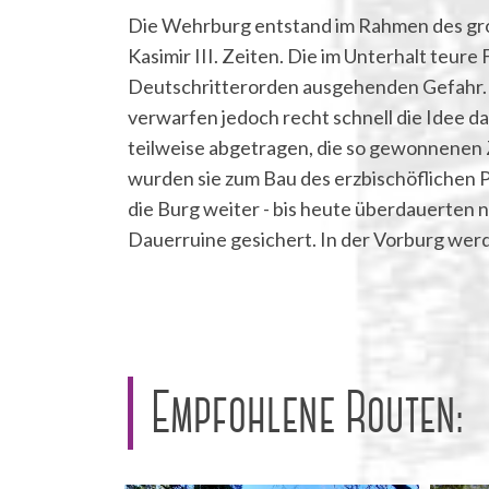
Die Wehrburg entstand im Rahmen des groß
Kasimir III. Zeiten. Die im Unterhalt teur
Deutschritterorden ausgehenden Gefahr. S
verwarfen jedoch recht schnell die Idee da
teilweise abgetragen, die so gewonnenen 
wurden sie zum Bau des erzbischöflichen P
die Burg weiter - bis heute überdauerten 
Dauerruine gesichert. In der Vorburg werd
Empfohlene Routen: