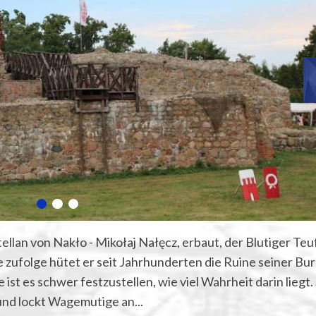
llan von Nakło - Mikołaj Nałęcz, erbaut, der Blutiger Teu
ufolge hütet er seit Jahrhunderten die Ruine seiner Bu
ist es schwer festzustellen, wie viel Wahrheit darin liegt.
und lockt Wagemutige an...