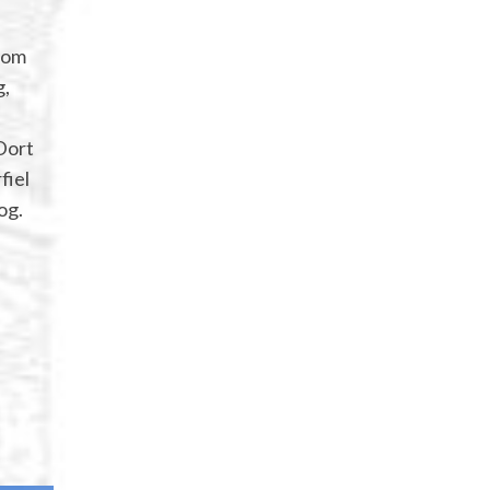
 vom
g,
Dort
fiel
og.