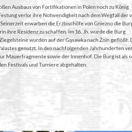
en Ausbaus von Fortifikationen in Polen noch zu König
e Festung verlor ihre Notwendigkeit nach dem Wegfall der
einerzeit erwarben die Erzbischöfe von Gniezno die Bur
rin ihre Residenz zu schaffen. Im 16. Jh. wurde die Burg
Ziegelsteine wurden auf der Gąsawka nach Żnin geflößt. 
alastes genutzt. In den nachfolgenden Jahrhunderten ver
nur Mauerfragmente sowie der Innenhof. Die Burg ist als s
en Festivals und Turniere abgehalten.