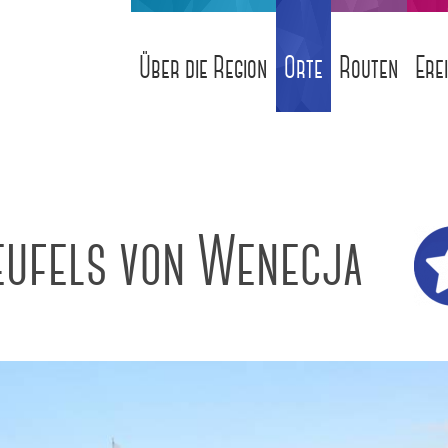
Über die Region
Orte
Routen
Ere
eufels von Wenecja