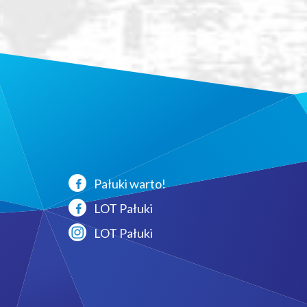
Pałuki warto!
LOT Pałuki
LOT Pałuki