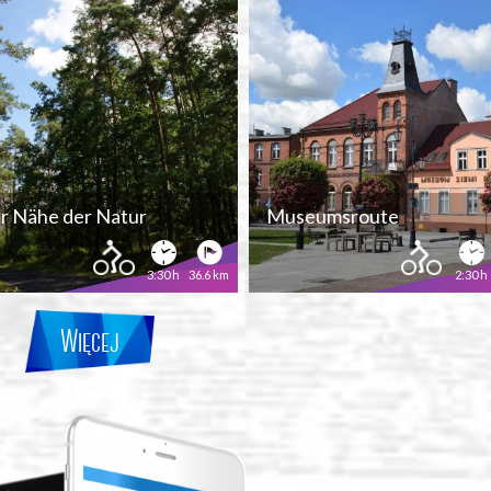
er Nähe der Natur
Museumsroute
3:30 h
36.6 km
2:30 h
Więcej