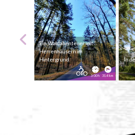
Ein Waldabenteuer mit
Herrenhäusern im
Hintergrund
In d
3:00 h
31.4 km