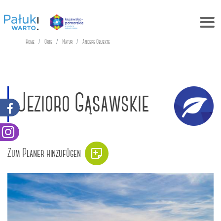
Home
Orte
Natur
Andere Objekte
Jezioro Gąsawskie
Zum Planer hinzufügen