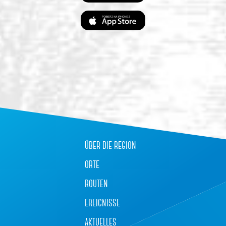
über die region
orte
routen
ereignisse
aktuelles