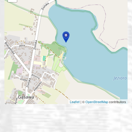
Leaflet
|
©
OpenStreetMap
contributors