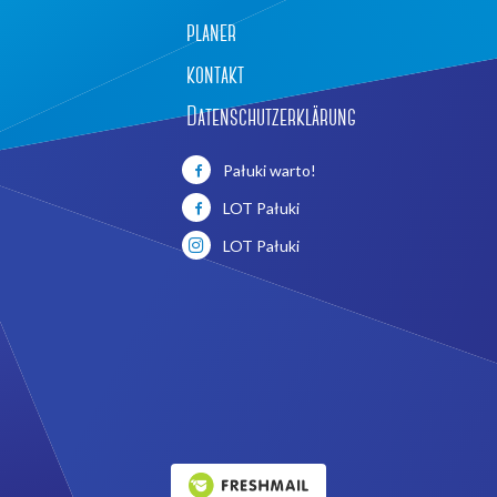
planer
kontakt
Datenschutzerklärung
Pałuki warto!
LOT Pałuki
LOT Pałuki