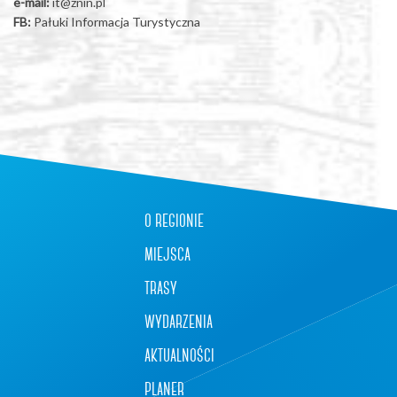
e-mail:
it@znin.pl
FB:
Pałuki Informacja Turystyczna
o regionie
miejsca
trasy
wydarzenia
aktualności
planer