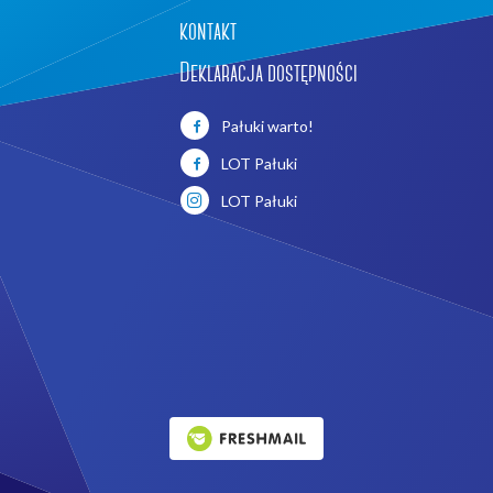
kontakt
Deklaracja dostępności
Pałuki warto!
LOT Pałuki
LOT Pałuki