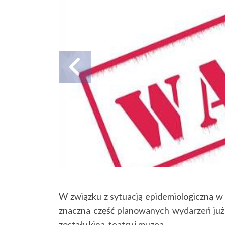
W związku z sytuacją epidemiologiczną w 
znaczna część planowanych wydarzeń już 
zostały kina, teatry i muzea.