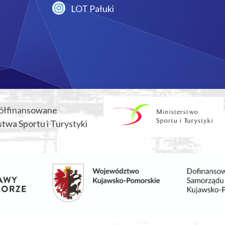
LOT Pałuki
ółfinansowane
twa Sportu i Turystyki