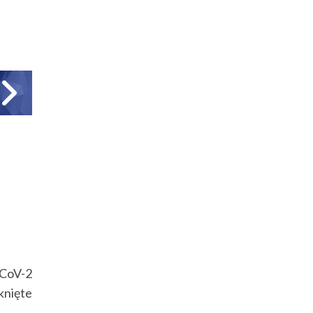
-CoV-2
knięte