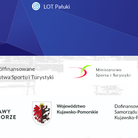
LOT Pałuki
ółfinansowane
twa Sportu i Turystyki