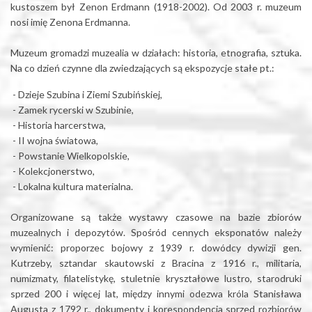
kustoszem był Zenon Erdmann (1918-2002). Od 2003 r. muzeum
nosi imię Zenona Erdmanna.
Muzeum gromadzi muzealia w działach: historia, etnografia, sztuka.
Na co dzień czynne dla zwiedzających są ekspozycje stałe pt.:
- Dzieje Szubina i Ziemi Szubińskiej,
- Zamek rycerski w Szubinie,
- Historia harcerstwa,
- II wojna światowa,
- Powstanie Wielkopolskie,
- Kolekcjonerstwo,
- Lokalna kultura materialna.
Organizowane są także wystawy czasowe na bazie zbiorów
muzealnych i depozytów. Spośród cennych eksponatów należy
wymienić: proporzec bojowy z 1939 r. dowódcy dywizji gen.
Kutrzeby, sztandar skautowski z Bracina z 1916 r., militaria,
numizmaty, filatelistykę, stuletnie kryształowe lustro, starodruki
sprzed 200 i więcej lat, między innymi odezwa króla Stanisława
Augusta z 1792 r., dokumenty i korespondencja sprzed rozbiorów