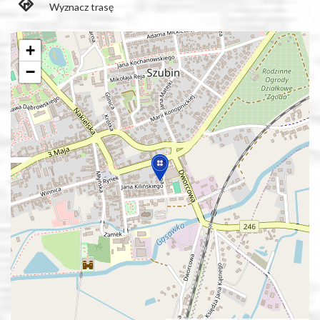
Wyznacz trasę
+
−