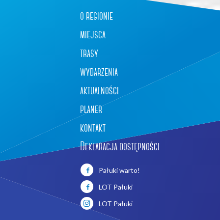
o regionie
miejsca
trasy
wydarzenia
aktualności
planer
kontakt
Deklaracja dostępności
Pałuki warto!
LOT Pałuki
LOT Pałuki