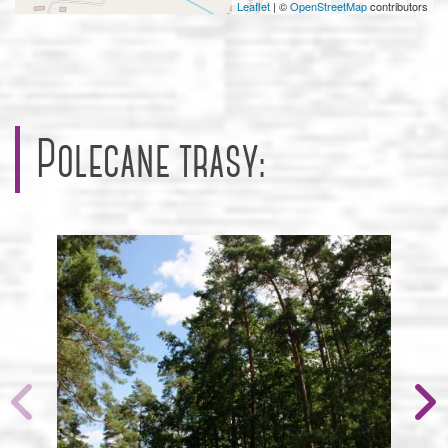
Leaflet
|
©
OpenStreetMap
contributors
Polecane trasy: