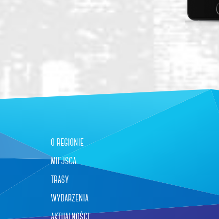
o regionie
miejsca
trasy
wydarzenia
aktualności