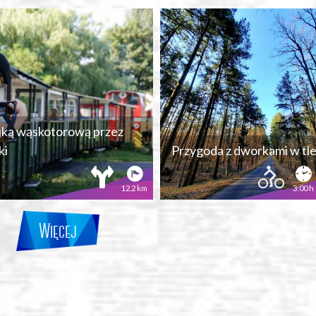
jką wąskotorową przez
ki
Przygoda z dworkami w tl
12.2 km
3:00 h
Więcej