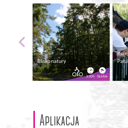
Kole
Blisko natury
Pału
3:30 h
36.6 km
Aplikacja