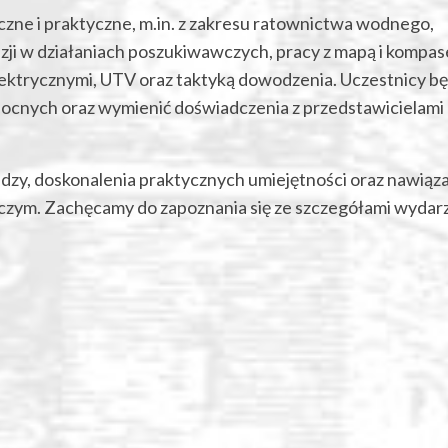
czne i praktyczne, m.in. z zakresu ratownictwa wodnego,
zji w działaniach poszukiwawczych, pracy z mapą i kompas
lektrycznymi, UTV oraz taktyką dowodzenia. Uczestnicy b
nocnych oraz wymienić doświadczenia z przedstawicielami
dzy, doskonalenia praktycznych umiejętności oraz nawiąz
zym. Zachęcamy do zapoznania się ze szczegółami wydarz