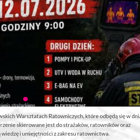
wskich Warsztatach Ratowniczych, które odbędą się w dn
rzenie skierowane jest do strażaków, ratowników oraz
wiedzę i umiejętności z zakresu ratownictwa.