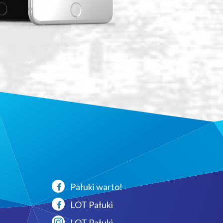
Pałuki warto!
LOT Pałuki
LOT Pałuki