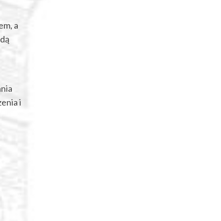
em, a
ędą
ania
enia i