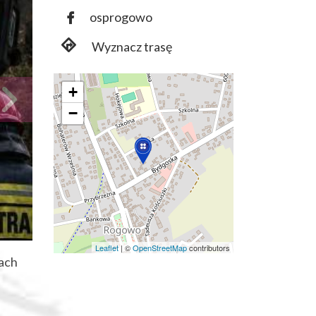
osprogowo
Wyznacz trasę
+
−
Leaflet
|
©
OpenStreetMap
contributors
iach