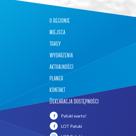
o regionie
miejsca
trasy
wydarzenia
aktualności
planer
kontakt
Deklaracja dostępności
Pałuki warto!
LOT Pałuki