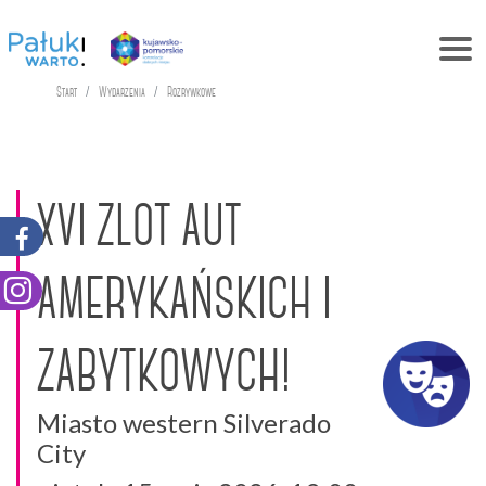
Start
Wydarzenia
Rozrywkowe
XVI ZLOT AUT
AMERYKAŃSKICH I
ZABYTKOWYCH!
Miasto western Silverado
City