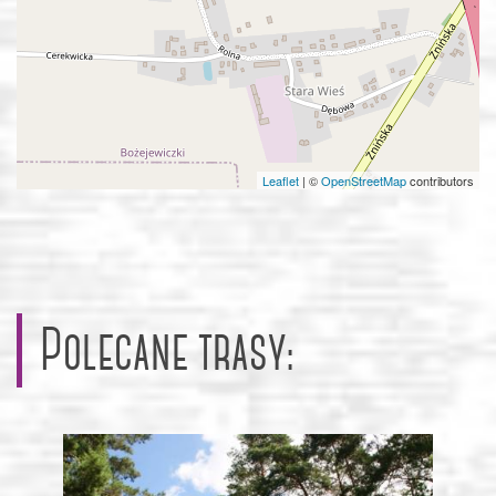
Leaflet
|
©
OpenStreetMap
contributors
Polecane trasy: