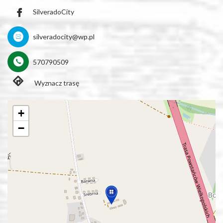
SilveradoCity
silveradocity@wp.pl
570790509
Wyznacz trasę
+
−