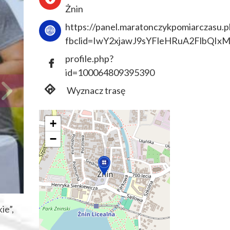
Żnin
https://panel.maratonczykpomiarczasu.pl
fbclid=IwY2xjawJ9sYFleHRuA2Flb
profile.php?
id=100064809395390
Wyznacz trasę
+
−
ie”,