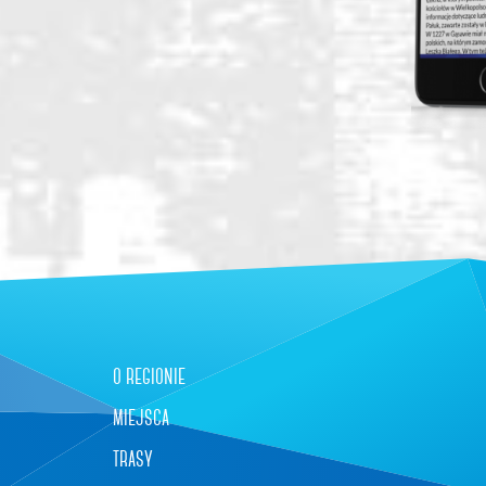
o regionie
miejsca
trasy