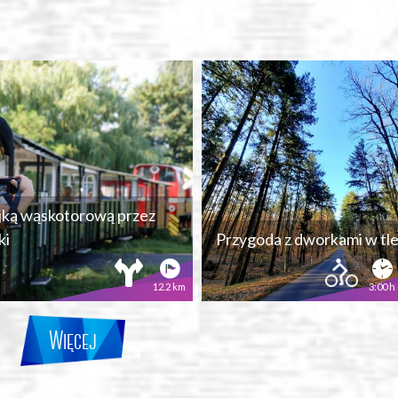
jką wąskotorową przez
ki
Przygoda z dworkami w tl
12.2 km
3:00 h
Więcej