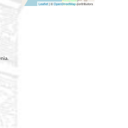
Leaflet
|
©
OpenStreetMap
contributors
z
nia.