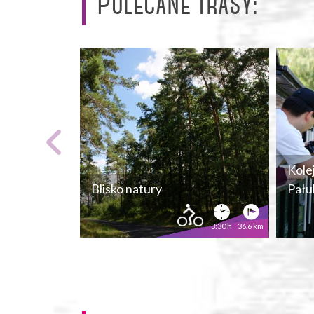
Polecane trasy:
Kole
Blisko natury
Pału
3:30 h
36.6 km