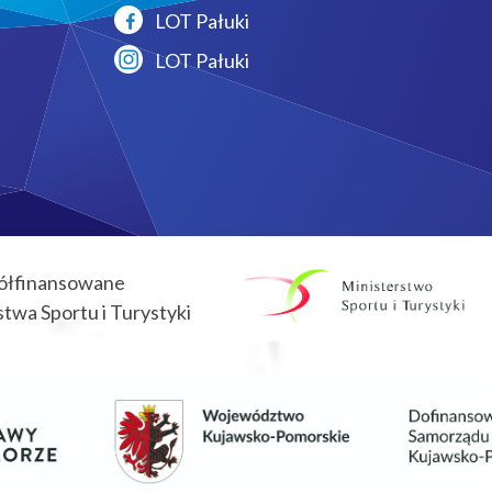
LOT Pałuki
LOT Pałuki
ółfinansowane
twa Sportu i Turystyki