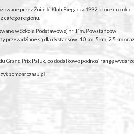
owane przez Żniński Klub Biegacza 1992, które co roku
 z całego regionu.
zowane w Szkole Podstawowej nr 1 im. Powstańców
arty przewidziane są dla dystansów: 10 km, 5 km, 2,5 km ora
yklu Grand Prix Pałuk, co dodatkowo podnosi rangę wydarze
zykpomoarczasu.pl