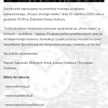
Serdecznie zapraszamy na premierę nowego programu
kabaretowego „Kryzys złotego wieku” dnia 19 czerwca 2026 roku o
godzinie 19:00 w Żnińskim Domu Kultury.
To błyskotliwe i bezkompromisowe spojrzenie na „złote czasy”, w
których – podobno – żyjemy. Program pełen premierowych skeczy,
inteligentnego humoru, interakcji z publicznością i muzyki na żywo
(akordeon). Spodziewaj się niespodziewanego i śmiechu aż do łez!
Na scenie niezmiennie:
Marek Gajewski, Wojciech Smyk, Łukasz Adamus i Szczepan
Szubzda.
Bilety do nabycia:
-
www.biletyna.pl
-
www.kupbilecik.pl
-
www.kabaretowebilety.pl