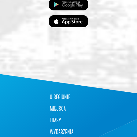
o regionie
miejsca
trasy
wydarzenia