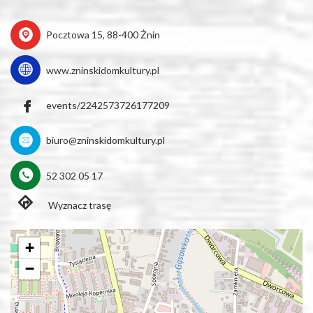
Pocztowa 15, 88-400 Żnin
www.zninskidomkultury.pl
events/2242573726177209
biuro@zninskidomkultury.pl
52 302 05 17
Wyznacz trasę
+
−