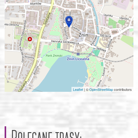
Leaflet
|
©
OpenStreetMap
contributors
Polecane trasy: