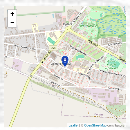
+
−
Leaflet
|
©
OpenStreetMap
contributors