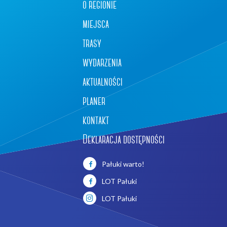
o regionie
miejsca
trasy
wydarzenia
aktualności
planer
kontakt
Deklaracja dostępności
Pałuki warto!
LOT Pałuki
LOT Pałuki