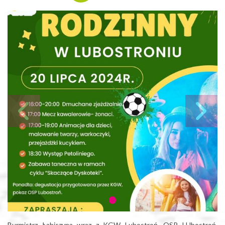
Burmistrz Łabiszyna wraz z KGW Lubostroń, OSP LUbostroń,