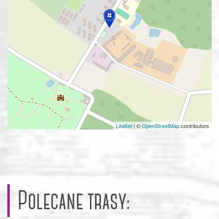
Leaflet
|
©
OpenStreetMap
contributors
Polecane trasy: