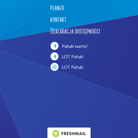
planer
kontakt
Deklaracja dostępności
Pałuki warto!
LOT Pałuki
LOT Pałuki