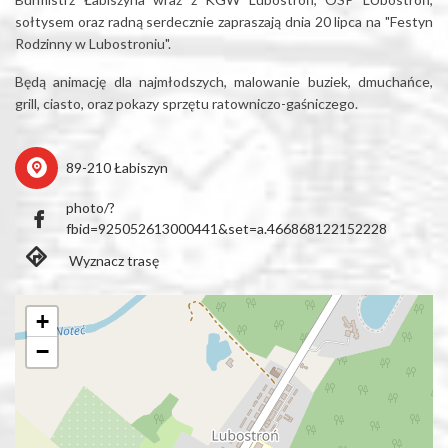
sołtysem oraz radną serdecznie zapraszają dnia 20 lipca na "Festyn
Rodzinny w Lubostroniu".
Będą animację dla najmłodszych, malowanie buziek, dmuchańce,
grill, ciasto, oraz pokazy sprzętu ratowniczo-gaśniczego.
89-210 Łabiszyn
photo/?
fbid=925052613000441&set=a.466868122152228
Wyznacz trasę
+
−