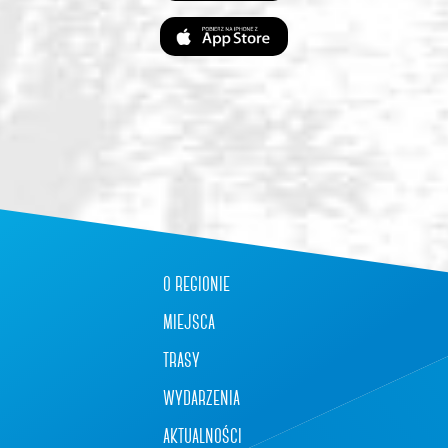
o regionie
miejsca
trasy
wydarzenia
aktualności