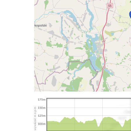
175m
150m
wysokość m n.p.m.
125m
100m