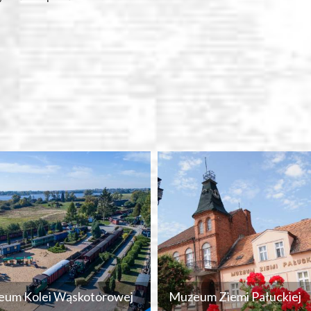
um Kolei Wąskotorowej
Muzeum Ziemi Pałuckiej