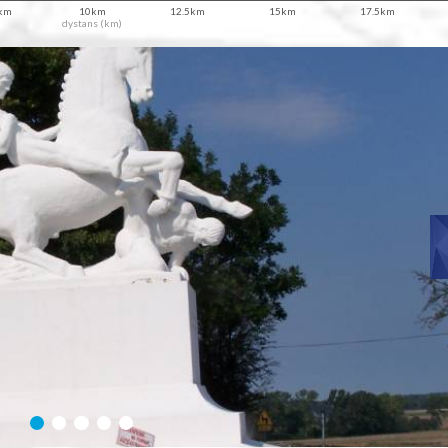
5km
10km
12.5km
15km
17.5km
dystans (km)