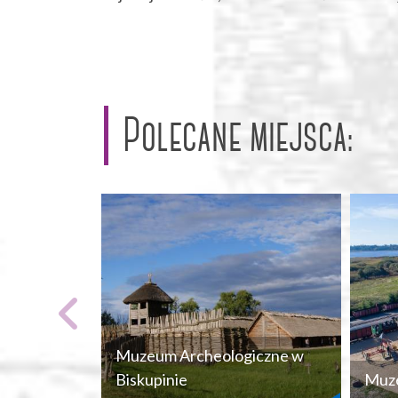
Polecane miejsca:
Muzeum Archeologiczne w
Biskupinie
Muze