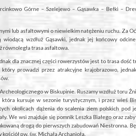
arcinkowo Górne – Szelejewo – Gąsawka – Bełki – Dr
nymi lub asfaltowymi o niewielkim natężeniu ruchu. Za O
 wiodącą wzdłuż Gąsawki, jednak jej końcowy odcine
ż równoległa trasa asfaltowa.
nak dla znacznej części rowerzystów jest to trasa dość t
 który prowadzi przez atrakcyjne krajobrazowo, jedna
sów.
Archeologicznego w Biskupinie. Ruszamy wzdłuż toru Żni
 która kursuje w sezonie turystycznym, i przez wieś Bi
ch okolicach dążenia do scalenia ziem polskich pod 
iały. We wsi znajduje się pomnik Leszka Białego oraz zab
brukowaną drogą do pierwszych zabudowań Niestronna. B
 kościół pw. św. Michała Archanioła.