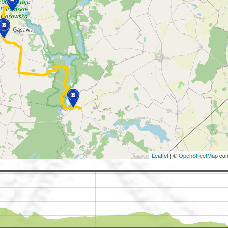
Leaflet
|
©
OpenStreetMap
con