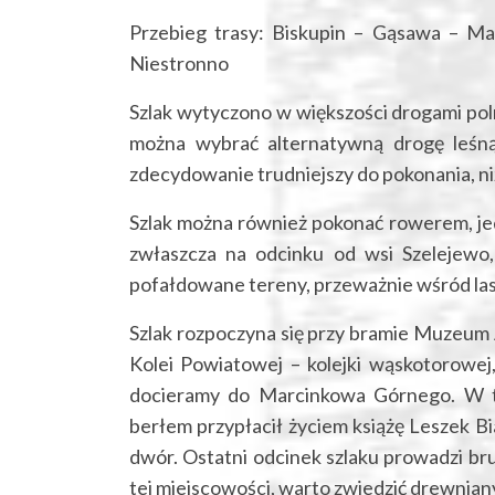
Przebieg trasy: Biskupin – Gąsawa – M
Niestronno
Szlak wytyczono w większości drogami pol
można wybrać alternatywną drogę leśną
zdecydowanie trudniejszy do pokonania, ni
Szlak można również pokonać rowerem, jed
zwłaszcza na odcinku od wsi Szelejewo,
pofałdowane tereny, przeważnie wśród la
Szlak rozpoczyna się przy bramie Muzeum 
Kolei Powiatowej – kolejki wąskotorowej,
docieramy do Marcinkowa Górnego. W ty
berłem przypłacił życiem książę Leszek B
dwór. Ostatni odcinek szlaku prowadzi 
tej miejscowości, warto zwiedzić drewniany