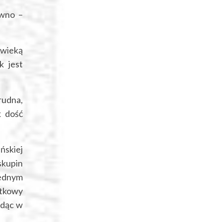
ewno –
ćwieką
k jest
rudna,
k dość
ńskiej
skupin
jednym
ytkowy
ędąc w