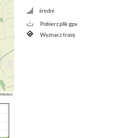
średni
Pobierz plik gpx
Wyznacz trasę
tributors