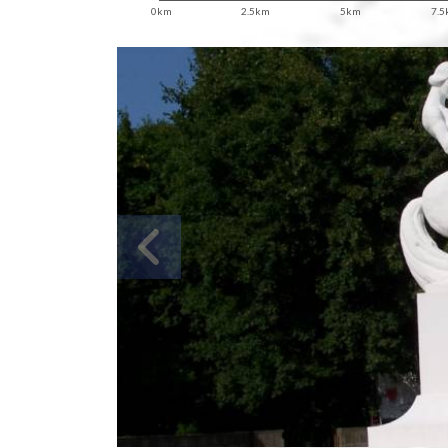
0km
2.5km
5km
7.