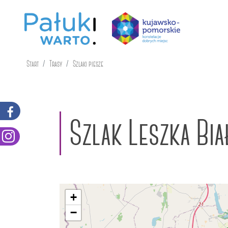
Start
Trasy
Szlaki piesze
Szlak Leszka Bia
+
−