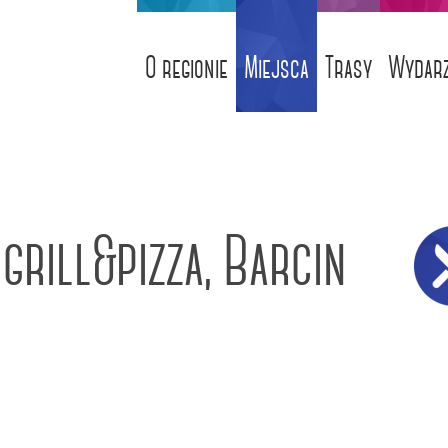
O regionie
Miejsca
Trasy
Wydarz
grill&pizza, Barcin