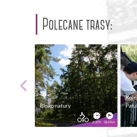
Polecane trasy:
Kole
Blisko natury
Pału
3:30 h
36.6 km