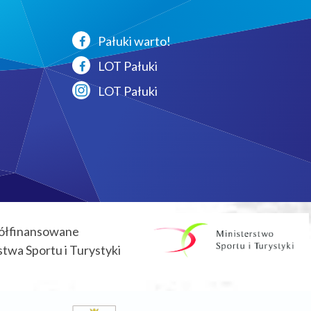
Pałuki warto!
LOT Pałuki
LOT Pałuki
ółfinansowane
twa Sportu i Turystyki