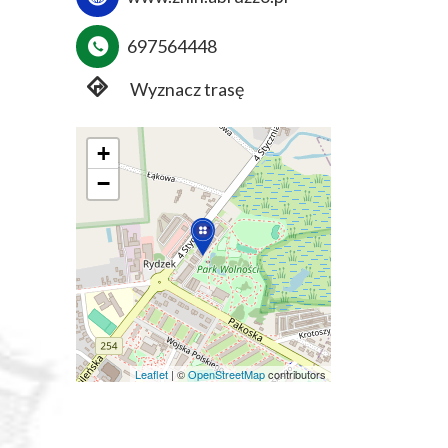
697564448
Wyznacz trasę
+
−
Leaflet
|
©
OpenStreetMap
contributors