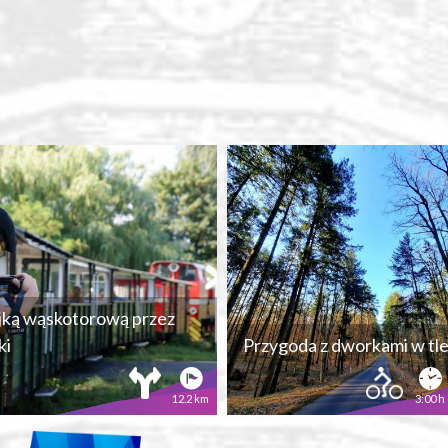
jką wąskotorową przez
ki
Przygoda z dworkami w tl
12.2 km
3:00 h