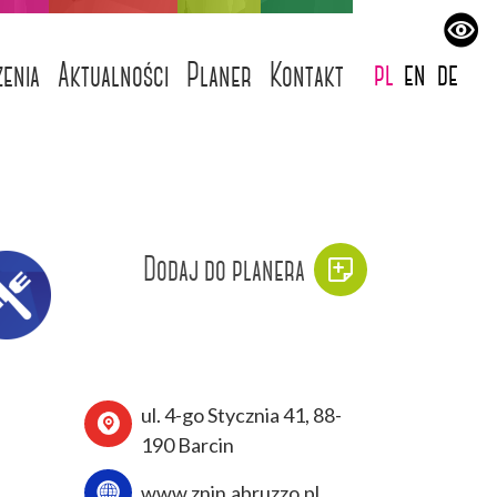
pl
en
de
enia
Aktualności
Planer
Kontakt
Dodaj do planera
ul. 4-go Stycznia 41, 88-
190 Barcin
www.znin.abruzzo.pl