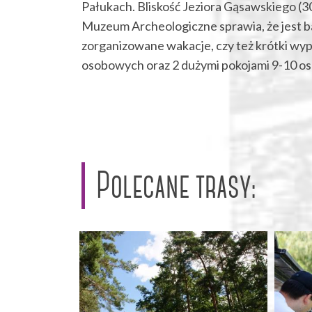
Pałukach. Bliskość Jeziora Gąsawskiego (30
Muzeum Archeologiczne sprawia, że jest b
zorganizowane wakacje, czy też krótki wy
osobowych oraz 2 dużymi pokojami 9-10 os
Polecane trasy: