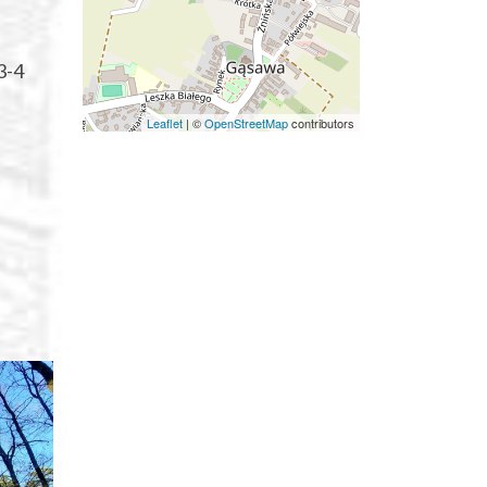
3-4
Leaflet
|
©
OpenStreetMap
contributors