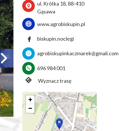
ul. Krótka 18, 88-410
Gąsawa
www.agrobiskupin.pl
biskupin.noclegi
agrobiskupinkaczmarek@gmail.com
696 984 001
Wyznacz trasę
+
−