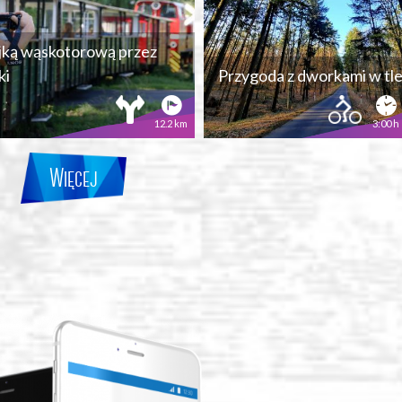
jką wąskotorową przez
ki
Przygoda z dworkami w tl
12.2 km
3:00 h
Więcej