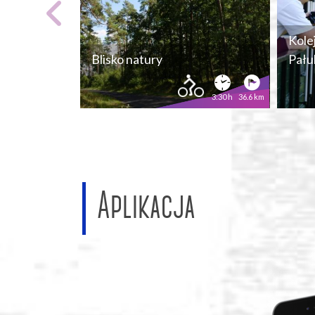
Kole
Blisko natury
Pału
3:30 h
36.6 km
Aplikacja