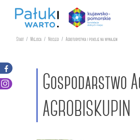
Start
Miejsca
Noclegi
Agroturystyka i pokoje na wynajem
Gospodarstwo A
AGROBISKUPIN